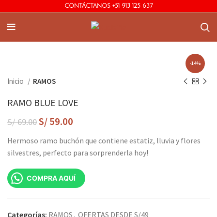
CONTÁCTANOS +51 913 125 637
-14%
Inicio
RAMOS
RAMO BLUE LOVE
S/
59.00
S/
69.00
Hermoso ramo buchón que contiene estatiz, lluvia y flores
silvestres, perfecto para sorprenderla hoy!
COMPRA AQUÍ
Categorías:
RAMOS
,
OFERTAS DESDE S/49