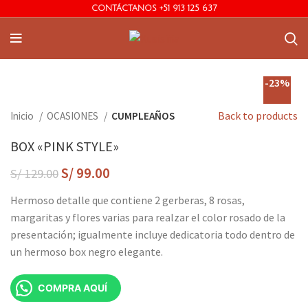
CONTÁCTANOS +51 913 125 637
-23%
Back to products
Inicio
OCASIONES
CUMPLEAÑOS
BOX «PINK STYLE»
S/
99.00
S/
129.00
Hermoso detalle que contiene 2 gerberas, 8 rosas,
margaritas y flores varias para realzar el color rosado de la
presentación; igualmente incluye dedicatoria todo dentro de
un hermoso box negro elegante.
COMPRA AQUÍ