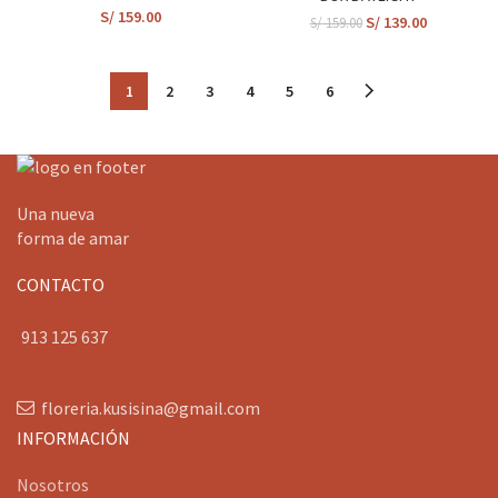
S/
159.00
S/
139.00
S/
159.00
1
2
3
4
5
6
Una nueva
forma de amar
CONTACTO
913 125 637
floreria.kusisina@gmail.com
INFORMACIÓN
Nosotros