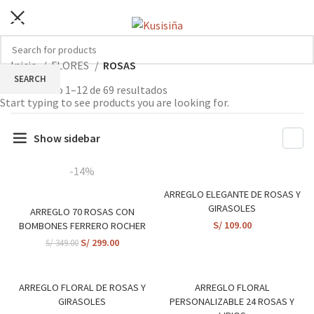
CONTÁCTANOS +51 913 125 637
Inicio
FLORES
ROSAS
SEARCH
Mostrando 1–12 de 69 resultados
Start typing to see products you are looking for.
Show sidebar
-14%
ARREGLO ELEGANTE DE ROSAS Y
GIRASOLES
ARREGLO 70 ROSAS CON
S/
109.00
BOMBONES FERRERO ROCHER
S/
299.00
S/
349.00
ARREGLO FLORAL DE ROSAS Y
ARREGLO FLORAL
GIRASOLES
PERSONALIZABLE 24 ROSAS Y