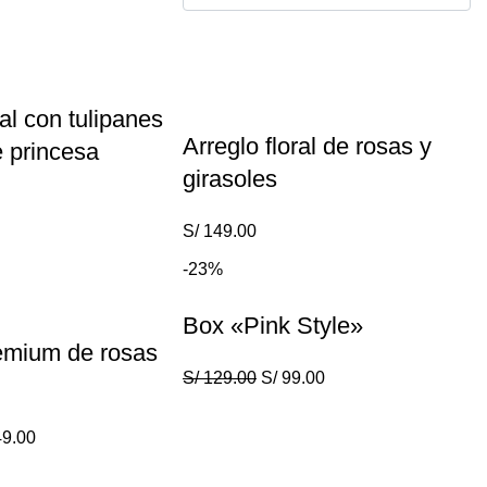
ral con tulipanes
Arreglo floral de rosas y
e princesa
girasoles
S/
149.00
-23%
Box «Pink Style»
emium de rosas
S/
129.00
S/
99.00
9.00