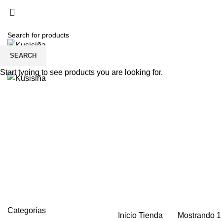
SEARCH
Start typing to see products you are looking for.
DELUXE FLOWERS
CUMPLEAÑ
Tienda
Categories
ALL
PRODUCTS
DELUXE FLOWERS
32 PRODUCTS
DESAYU
FLORES
101 PRODUCTS
FLORES AMARILLAS
28 PRODUCTS
SIN CATEGORIZAR
19 PRODUCTS
Categorías
Inicio
Tienda
Mostrando 1