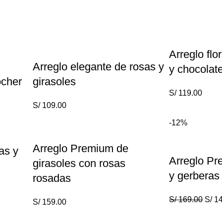
Arreglo flo
Arreglo elegante de rosas y
y chocolat
cher
girasoles
S/
119.00
S/
109.00
-12%
Arreglo Premium de
as y
Arreglo Pr
girasoles con rosas
y gerberas
rosadas
S/
169.00
S/
14
S/
159.00