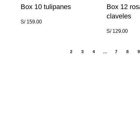
Box 10 tulipanes
Box 12 ros
claveles
S/
159.00
S/
129.00
1
2
3
4
…
7
8
9
Información
Nosotros
Contacto