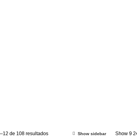
CONTÁCTANOS +51 913 125 637
CONTÁCTANOS +51 913 125 637
Menu
OS
DETALLES DE AMOR
RAMOS DE INFARTO
CON TULIPANES
NOS SORPRESAS
0 PRODUCTS
DÍA DE LA MADRE
50 PRODUCTS
GIFT BOX
22 PRODUCTS
OCASIONES
100 PRODUCTS
OFERTAS
–12 de 108 resultados
Show
9
2
Show sidebar